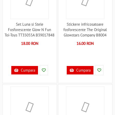
Set Luna si Stele
Stickere infricosatoare
Fosforescente Glow N Fun
fosforescente The Original
Toi-Toys TT35055A B39017848
Glowstars Company B8004
B39011079
18.00 RON
16.00 RON
Cumpara
Cumpara