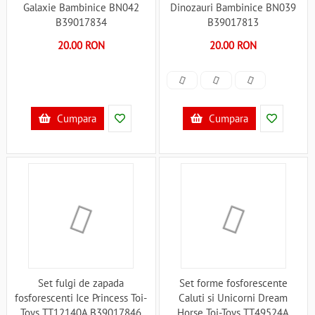
Galaxie Bambinice BN042
Dinozauri Bambinice BN039
B39017834
B39017813
20.00 RON
20.00 RON
Cumpara
Cumpara
Set fulgi de zapada
Set forme fosforescente
fosforescenti Ice Princess Toi-
Caluti si Unicorni Dream
Toys TT12140A B39017846
Horse Toi-Toys TT49524A