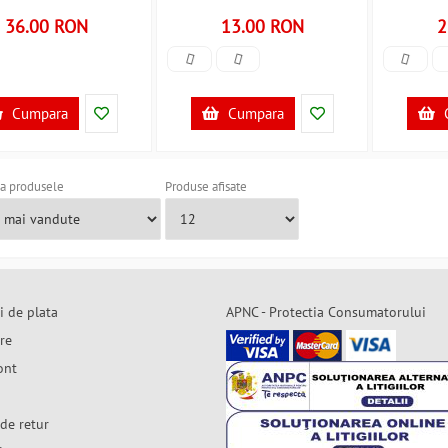
230005 B370695
36.00 RON
13.00 RON
2
Cumpara
Cumpara
a produsele
Produse afisate
i de plata
APNC - Protectia Consumatorului
are
ont
de retur