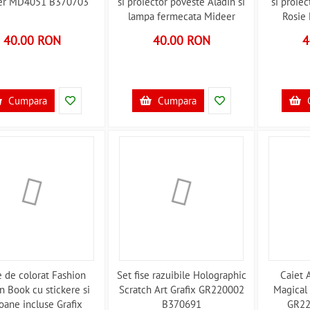
er MD4051 B370703
si proiector poveste Aladin si
si proiec
lampa fermecata Mideer
Rosie
MD4149 B370704
40.00 RON
40.00 RON
4
Cumpara
Cumpara
e de colorat Fashion
Set fise razuibile Holographic
Caiet 
n Book cu stickere si
Scratch Art Grafix GR220002
Magical 
oane incluse Grafix
B370691
GR22