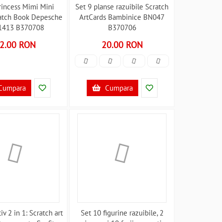
rincess Mimi Mini
Set 9 planse razuibile Scratch
atch Book Depesche
ArtCards Bambinice BN047
1413 B370708
B370706
2.00 RON
20.00 RON
Cumpara
Cumpara
iv 2 in 1: Scratch art
Set 10 figurine razuibile, 2