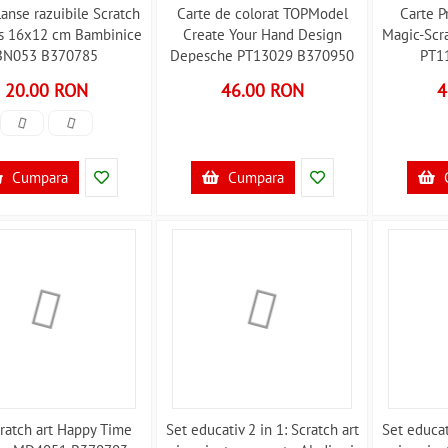
lanse razuibile Scratch
Carte de colorat TOPModel
Carte P
ds 16x12 cm Bambinice
Create Your Hand Design
Magic-Scr
BN053 B370785
Depesche PT13029 B370950
PT1
20.00 RON
46.00 RON
4
Cumpara
Cumpara
cratch art Happy Time
Set educativ 2 in 1: Scratch art
Set educat