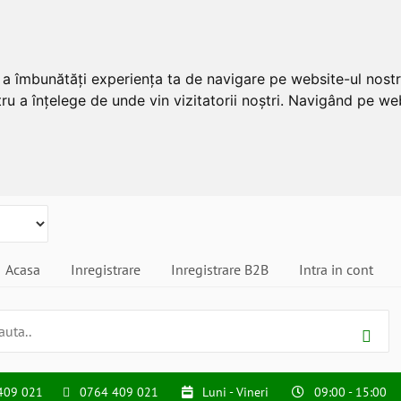
u a îmbunătăți experiența ta de navigare pe website-ul nostr
ru a înțelege de unde vin vizitatorii noștri. Navigând pe web
Acasa
Inregistrare
Inregistrare B2B
Intra in cont
409 021
0764 409 021
Luni - Vineri
09:00 - 15:00