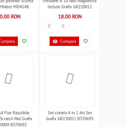
tor poveste Scufita
creioane si 10 fasii magnetice
 Mideer MD4148
incluse Grafix GR220012
B370705
B370694
0.00 RON
18.00 RON
Cumpara
Cumpara
A4 Fise Razuibile
Set creativ 4 in 1 Art Set
Scratch Pad Grafix
Grafix GR220011 B370693
0009 B370692