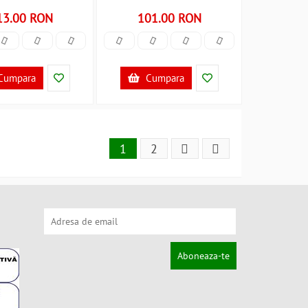
B3002290
13.00 RON
101.00 RON
Cumpara
Cumpara
1
2
Aboneaza-te