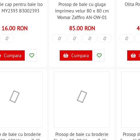
ie cap pentru baie Iso
Prosop de baie cu gluga
Olita P
e MY2393 B3002393
imprimeu velur 80 x 80 cm
Womar Zaffiro AN-OW-01
B3001714
16.00 RON
85.00 RON
4
Cumpara
Cumpara
p de baie cu broderie
Prosop de baie cu broderie
Prosop d