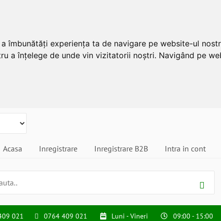
u a îmbunătăți experiența ta de navigare pe website-ul nostr
ru a înțelege de unde vin vizitatorii noștri. Navigând pe web
Acasa
Inregistrare
Inregistrare B2B
Intra in cont
409 021
0764 409 021
Luni - Vineri
09:00 - 15:00