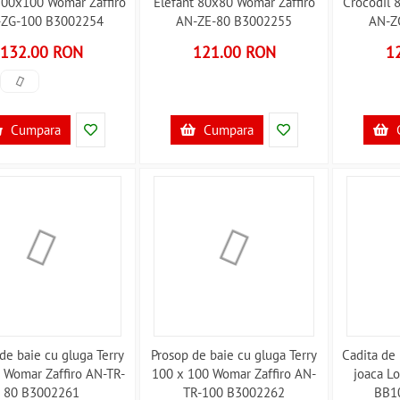
100x100 Womar Zaffiro
Elefant 80x80 Womar Zaffiro
Crocodil 
-ZG-100 B3002254
AN-ZE-80 B3002255
AN-Z
132.00 RON
121.00 RON
1
Cumpara
Cumpara
de baie cu gluga Terry
Prosop de baie cu gluga Terry
Cadita de 
 Womar Zaffiro AN-TR-
100 x 100 Womar Zaffiro AN-
joaca L
80 B3002261
TR-100 B3002262
BB1