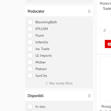
Protect
Trad
Producator
BloomingBath
EPLUSM
Flumi
Infantilo
Iso Trade
LG Imports
Mideer
Plebani
SunCity
Mai multe filtre
Disponibil
Proso
In stoc