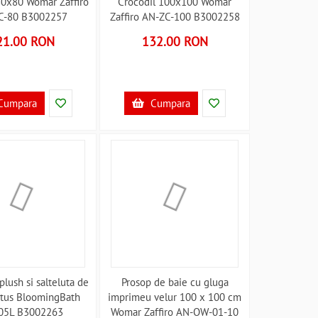
80x80 Womar Zaffiro
Crocodil 100x100 Womar
C-80 B3002257
Zaffiro AN-ZC-100 B3002258
21.00 RON
132.00 RON
Cumpara
Cumpara
plush si salteluta de
Prosop de baie cu gluga
otus BloomingBath
imprimeu velur 100 x 100 cm
05L B3002263
Womar Zaffiro AN-OW-01-10