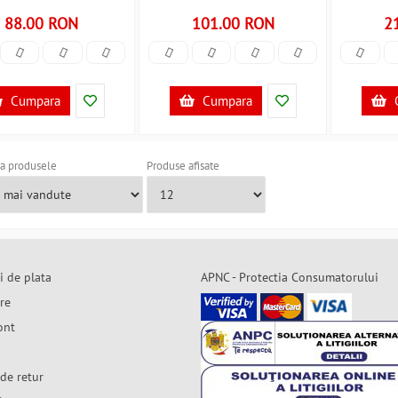
88.00 RON
101.00 RON
2
Cumpara
Cumpara
a produsele
Produse afisate
i de plata
APNC - Protectia Consumatorului
are
ont
de retur