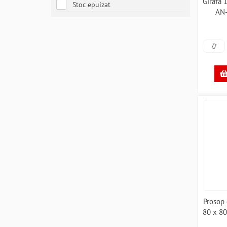
Girafa 
Stoc epuizat
AN
Prosop 
80 x 80