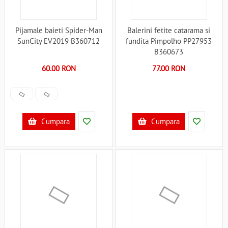
Pijamale baieti Spider-Man
Balerini fetite catarama si
SunCity EV2019 B360712
fundita Pimpolho PP27953
B360673
60.00 RON
77.00 RON
Cumpara
Cumpara