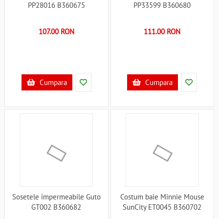
PP28016 B360675
PP33599 B360680
107.00 RON
111.00 RON
Cumpara
Cumpara
Sosetele impermeabile Guto
Costum baie Minnie Mouse
GT002 B360682
SunCity ET0045 B360702