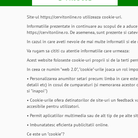
Site-ul https://cervitonline.ro utilizeaza cookie-uri.
Informatiile prezentate in continuare au scopul de a aduce la
https://cervitonline.ro. De asemenea, sunt prezente si cateva
In cazul in care aveti nevoie de mai multe informatii si ele
Va rugam sa cititi cu atentie informatiile care urmeaza:
Acest website foloseste cookie-uri proprii si de la terti pen
In ceea ce numim "web 2.0", "cookie"-urile joaca un rol import
• Personalizarea anumitor setari precum: limba in care este
detalii etc) in cosul de cumparaturi (si memorarea acestor o
si "inapoi'')
• Cookie-urile ofera detinatorilor de site-uri un feedback va
accesibile pentru utilizatori.
• Permit aplicatiilor multimedia sau de alt tip de pe alte si
• Imbunatatesc eficienta publicitatii online.
Ce este un "cookie"?