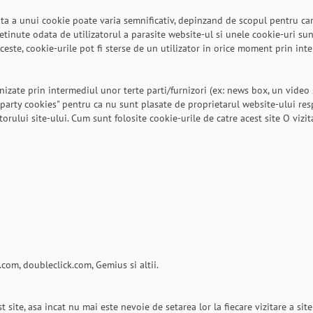
a a unui cookie poate varia semnificativ, depinzand de scopul pentru care
tinute odata de utilizatorul a parasite website-ul si unele cookie-uri sunt
ceste, cookie-urile pot fi sterse de un utilizator in orice moment prin int
rnizate prin intermediul unor terte parti/furnizori (ex: news box, un video
 party cookies" pentru ca nu sunt plasate de proprietarul website-ului res
atorului site-ului. Cum sunt folosite cookie-urile de catre acest site O vizi
.com, doubleclick.com, Gemius si altii.
t site, asa incat nu mai este nevoie de setarea lor la fiecare vizitare a site