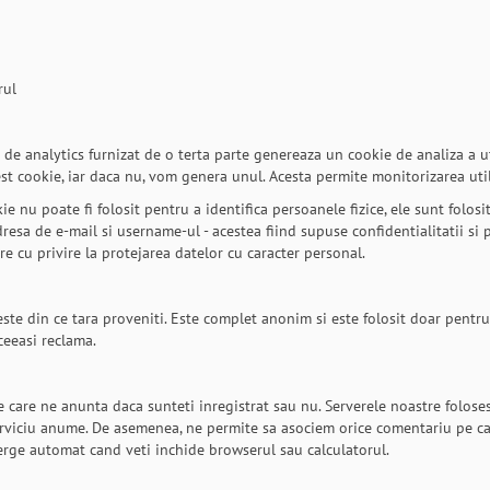
rul
l de analytics furnizat de o terta parte genereaza un cookie de analiza a u
 cookie, iar daca nu, vom genera unul. Acesta permite monitorizarea utiliz
ie nu poate fi folosit pentru a identifica persoanele fizice, ele sunt folosi
adresa de e-mail si username-ul - acestea fiind supuse confidentialitatii si 
re cu privire la protejarea datelor cu caracter personal.
leste din ce tara proveniti. Este complet anonim si este folosit doar pentru
ceeasi reclama.
e care ne anunta daca sunteti inregistrat sau nu. Serverele noastre folose
erviciu anume. De asemenea, ne permite sa asociem orice comentariu pe car
sterge automat cand veti inchide browserul sau calculatorul.