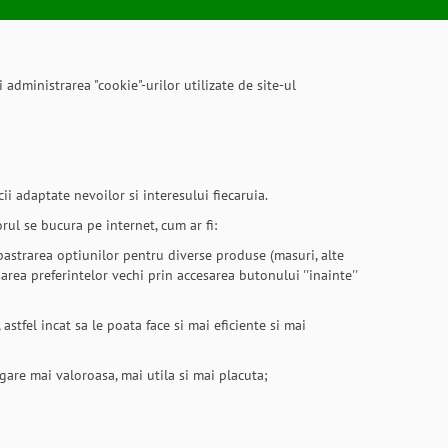
 administrarea "cookie"-urilor utilizate de site-ul
ii adaptate nevoilor si interesului fiecaruia.
orul se bucura pe internet, cum ar fi:
pastrarea optiunilor pentru diverse produse (masuri, alte
area preferintelor vechi prin accesarea butonului ''inainte''
astfel incat sa le poata face si mai eficiente si mai
igare mai valoroasa, mai utila si mai placuta;