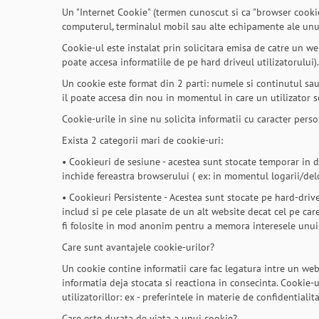
Un "Internet Cookie" (termen cunoscut si ca "browser cookie"
computerul, terminalul mobil sau alte echipamente ale unui 
Cookie-ul este instalat prin solicitara emisa de catre un w
poate accesa informatiile de pe hard driveul utilizatorului).
Un cookie este format din 2 parti: numele si continutul sau
il poate accesa din nou in momentul in care un utilizator s
Cookie-urile in sine nu solicita informatii cu caracter person
Exista 2 categorii mari de cookie-uri:
• Cookieuri de sesiune - acestea sunt stocate temporar in 
inchide fereastra browserului ( ex: in momentul logarii/del
• Cookieuri Persistente - Acestea sunt stocate pe hard-driv
includ si pe cele plasate de un alt website decat cel pe care
fi folosite in mod anonim pentru a memora interesele unui uti
Care sunt avantajele cookie-urilor?
Un cookie contine informatii care fac legatura intre un web
informatia deja stocata si reactiona in consecinta. Cookie-u
utilizatorillor: ex - preferintele in materie de confidentiali
Care este durata de viata a unui cookie?