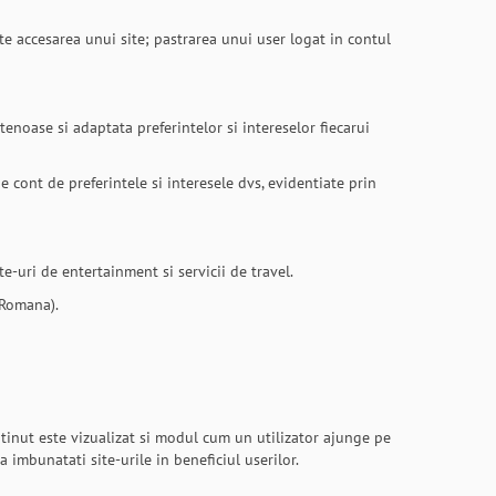
te accesarea unui site; pastrarea unui user logat in contul
tenoase si adaptata preferintelor si intereselor fiecarui
 cont de preferintele si interesele dvs, evidentiate prin
ite-uri de entertainment si servicii de travel.
a Romana).
ontinut este vizualizat si modul cum un utilizator ajunge pe
a imbunatati site-urile in beneficiul userilor.