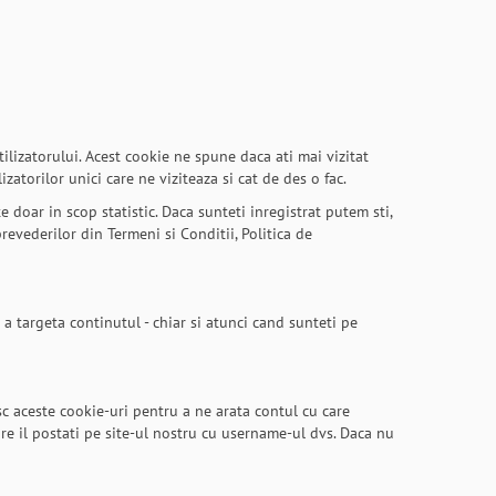
tilizatorului. Acest cookie ne spune daca ati mai vizitat
atorilor unici care ne viziteaza si cat de des o fac.
te doar in scop statistic. Daca sunteti inregistrat putem sti,
prevederilor din Termeni si Conditii, Politica de
 a targeta continutul - chiar si atunci cand sunteti pe
sc aceste cookie-uri pentru a ne arata contul cu care
e il postati pe site-ul nostru cu username-ul dvs. Daca nu