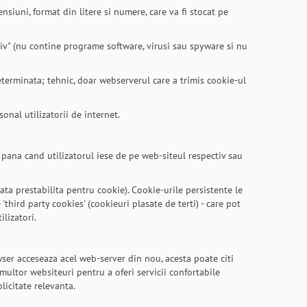
siuni, format din litere si numere, care va fi stocat pe
siv" (nu contine programe software, virusi sau spyware si nu
eterminata; tehnic, doar webserverul care a trimis cookie-ul
sonal utilizatorii de internet.
pana cand utilizatorul iese de pe web-siteul respectiv sau
ta prestabilita pentru cookie). Cookie-urile persistente le
third party cookies' (cookieuri plasate de terti) - care pot
ilizatori.
ser acceseaza acel web-server din nou, acesta poate citi
multor websiteuri pentru a oferi servicii confortabile
licitate relevanta.