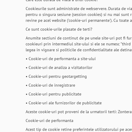
Cookieurile sunt administrate de webservere. Durata de viat
pentru o singura sesiune (session cookies) si nu mai sunt re
revine pe acel website ('cookie-uri permanente'). Cu toate a
Ce sunt cookie-urile plasate de terti?
Anumite sectiuni de continut de pe unele site-uri pot fi fu
cookieuri prin intermediul site-ului si ele se numesc "third
legea in vigoare si politicile de confidentialitate ale detin
• Cookie-uri de performanta a site-ului
• Cookie-uri de analiza a vizitatorilor
• Cookie-uri pentru geotargetting
• Cookie-uri de inregistrare
• Cookie-uri pentru publicitate
• Cookie-uri ale furnizorilor de publicitate
Aceste cookie-uri pot proveni de la urmatorii terti: Zontera
Cookie-uri de performanta
Acest tip de cookie retine preferintele utilizatorului pe aces