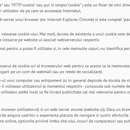
 sau "HTTP cookie" sau pur si simplu"cookie" ) este un fisier de mici dimen
utilizator de pe care se acceseaza Internetul.
eb-server unui browser (ex: Internet Explorer, Chrome) si este complet "pa
 valoarea cookie-ului. Mai mult, durata de existenta a unui cookie este d
e intoarce pe website-ul asociat webserverului respectiv.
al pentru a putea fi utilizate si, in cele maimulte cazuri, nu identifica per
dosarul de cookie-uri al browserului web pentru ca acesta sa le memoreze 
ogarii pe un cont de webmail sau pe retele de socializare).
e-ul unui computer sau echipament (si in general depinde de durata de via
 il viziteaza utilizatorul la momentul respectiv - cunoscute sub numele de '
lizator, astfel incat sa fie livrata publicitate cat mai relevanta pentru ut
-browser (utilizatorul) si un web-server anume (website-ul). Daca un brow
rile asigura userilor o experienta placuta de navigare si sustin eforturile 
tate online, optiunile privind limba site-ului, cosuri de cumparaturi sau pub