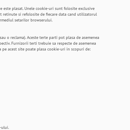
 este plasat. Unele cookie-uri sunt folosite exclusive
 retinute si refolosite de fiecare data cand utilizatorul
ermediul setarilor browserului.
 sau o reclama). Aceste terte parti pot plasa de asemenea
pectiv. Furnizorii terti trebuie sa respecte de asemenea
ta pe acest site poate plasa cookie-uri in scopuri de:
-ului.