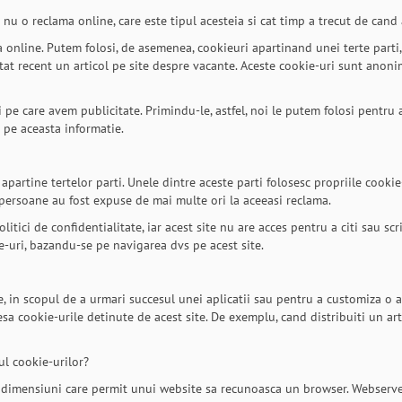
 nu o reclama online, care este tipul acesteia si cat timp a trecut de cand 
a online. Putem folosi, de asemenea, cookieuri apartinand unei terte parti,
tat recent un articol pe site despre vacante. Aceste cookie-uri sunt anoni
pe care avem publicitate. Primindu-le, astfel, noi le putem folosi pentru a 
a pe aceasta informatie.
 apartine tertelor parti. Unele dintre aceste parti folosesc propriile coo
 persoane au fost expuse de mai multe ori la aceeasi reclama.
tici de confidentialitate, iar acest site nu are acces pentru a citi sau scri
te-uri, bazandu-se pe navigarea dvs pe acest site.
e, in scopul de a urmari succesul unei aplicatii sau pentru a customiza o a
esa cookie-urile detinute de acest site. De exemplu, cand distribuiti un ar
ul cookie-urilor?
ici dimensiuni care permit unui website sa recunoasca un browser. Webser