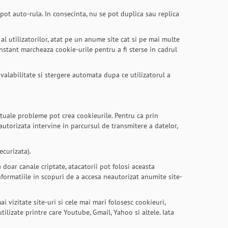
 pot auto-rula. In consecinta, nu se pot duplica sau replica
al utilizatorilor, atat pe un anume site cat si pe mai multe
nstant marcheaza cookie-urile pentru a fi sterse in cadrul
 valabilitate si stergere automata dupa ce utilizatorul a
entuale probleme pot crea cookieurile. Pentru ca prin
utorizata intervine in parcursul de transmitere a datelor,
ecurizata).
 doar canale criptate, atacatorii pot folosi aceasta
informatiile in scopuri de a accesa neautorizat anumite site-
ai vizitate site-uri si cele mai mari folosesc cookieuri,
ilizate printre care Youtube, Gmail, Yahoo si altele. Iata