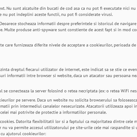
ext. Nu sunt alcatuite din bucati de cod asa ca nu pot fi executate nici nu
 nu pot indeplini aceste functii, nu pot fi considerate virusi.
 Deoarece stocheaza informatii despre preferintele si istoricul de navigare 
ware. Multe produse anti-spyware sunt constiente de acest fapt si in mod co
te care furnizeaza diferite nivele de acceptare a cookieurilor, perioada de
zinta dreptul fiecarui utilizator de internet, este indicat sa se stie ce ev
ri informatii intre browser si website, daca un atacator sau persoana nea
l se conecteaza la server folosind o retea necriptata (ex: o retea WiFi nes
kieurilor pe servere. Daca un website nu solicita browserului sa foloseasca
rmatii prin intermediul canalelor nesecurizate. Atacatorii utilizeaza apoi 
 celei mai potrivite de protectie a informatiilor personale.
okies. Datorita flexibilitatii lor si a faptului ca majoritatea dintre cele m
nu va permite accesul utilizatorului pe site-urile cele mai raspandite si ut
 cu ajutorul cookieurilor: