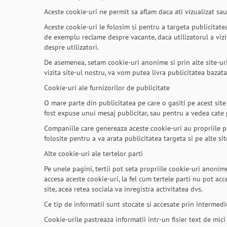
Aceste cookie-uri ne permit sa aflam daca ati vizualizat sau
Aceste cookie-uri le folosim si pentru a targeta publicitate
de exemplu reclame despre vacante, daca utilizatorul a vizi
despre utilizatori.
De asemenea, setam cookie-uri anonime si prin alte site-uri 
vizita site-ul nostru, va vom putea livra publicitatea bazat
Cookie-uri ale furnizorilor de publicitate
O mare parte din publicitatea pe care o gasiti pe acest site
fost expuse unui mesaj publicitar, sau pentru a vedea cate
Companiile care genereaza aceste cookie-uri au propriile poli
folosite pentru a va arata publicitatea targeta si pe alte si
Alte cookie-uri ale tertelor parti
Pe unele pagini, tertii pot seta propriile cookie-uri anonim
accesa aceste cookie-uri, la fel cum tertele parti nu pot acc
site, acea retea sociala va inregistra activitatea dvs.
Ce tip de informatii sunt stocate si accesate prin intermedi
Cookie-urile pastreaza informatii intr-un fisier text de m