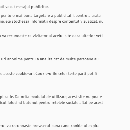
ati vazut mesajul publicitar.
 pentu o mai buna targetare a publicitatii, pentru a arata
me, ele stocheaza informatii despre contentul vizualizat, nu
va recunoaste ca vizitator al acelui site daca ulterior veti
kie-uri anonime pentru a analiza cat de multe persoane au
e aceste cookie-uri. Cookie-urile celor terte parti pot fi
plicatie. Datorita modului de utilizare, acest site nu poate
ticol folosind butonul pentru retelele sociale aflat pe acest
verul va recunoaste browserul pana cand cookie-ul expira