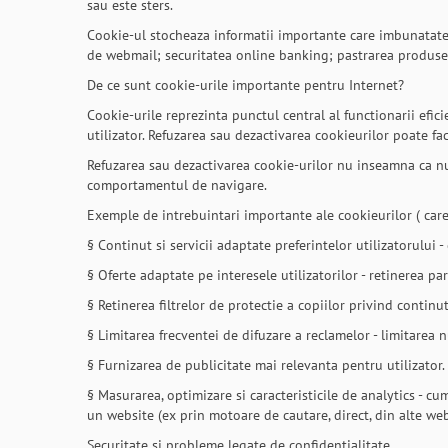
sau este sters.
Cookie-ul stocheaza informatii importante care imbunatatesc
de webmail; securitatea online banking; pastrarea produse
De ce sunt cookie-urile importante pentru Internet?
Cookie-urile reprezinta punctul central al functionarii efic
utilizator. Refuzarea sau dezactivarea cookieurilor poate fac
Refuzarea sau dezactivarea cookie-urilor nu inseamna ca nu v
comportamentul de navigare.
Exemple de intrebuintari importante ale cookieurilor ( care
§ Continut si servicii adaptate preferintelor utilizatorului - 
§ Oferte adaptate pe interesele utilizatorilor - retinerea pa
§ Retinerea filtrelor de protectie a copiilor privind continu
§ Limitarea frecventei de difuzare a reclamelor - limitarea 
§ Furnizarea de publicitate mai relevanta pentru utilizator.
§ Masurarea, optimizare si caracteristicile de analytics - c
un website (ex prin motoare de cautare, direct, din alte webs
Securitate si probleme legate de confidentialitate