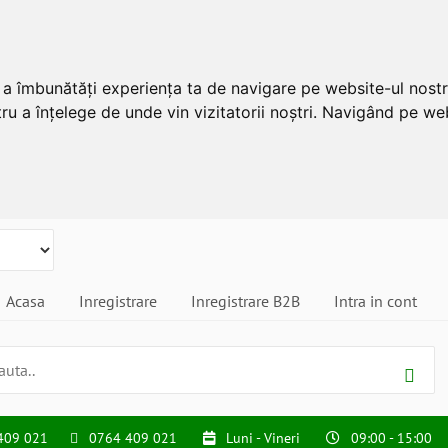
u a îmbunătăți experiența ta de navigare pe website-ul nostr
ru a înțelege de unde vin vizitatorii noștri. Navigând pe web
Acasa
Inregistrare
Inregistrare B2B
Intra in cont
409 021
0764 409 021
Luni - Vineri
09:00 - 15:00