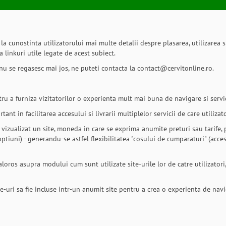
 cunostinta utilizatorului mai multe detalii despre plasarea, utilizarea si
 linkuri utile legate de acest subiect.
 nu se regasesc mai jos, ne puteti contacta la contact@cervitonline.ro.
tru a furniza vizitatorilor o experienta mult mai buna de navigare si servic
ant in facilitarea accesului si livrarii multiplelor servicii de care utilizat
 vizualizat un site, moneda in care se exprima anumite preturi sau tarife, 
ptiuni) - generandu-se astfel flexibilitatea "cosului de cumparaturi" (acces
loros asupra modului cum sunt utilizate site-urile lor de catre utilizatori, 
te-uri sa fie incluse intr-un anumit site pentru a crea o experienta de nav