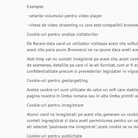
Exemple:
- setarile volumului pentru video player
- viteza de video streaming cu care este compatibil browse
Cookie-uri pentru analiza vizitatorilor
De fiecare data cand un utilizator viziteaza acest site softu
acest site pana acum. Browserul ne va spune daca aveti acest
Atat timp cat nu sunteti inregistrat pe acest site, acest cook
de asemenea, detaliile pe care ni le-ati furnizat, cum ar fi 
confidentialitate precum si prevederilor legislatiei in vigoa
Cookie-uri pentru geotargetting
Aceste cookie-uri sunt utilizate de catre un soft care stabi
pagina noastra in limba romana sau in alta limba primiti a
Cookie-uri pentru inregistrare
Atunci cand va inregistrati pe acest site, generam un cooki
sunteti ingregistrat si daca aveti permisiunea pentru un s
ati selectat "pastreaza-ma inregistrat", acest cookie se va 
Cookie-uri pentru publicitate