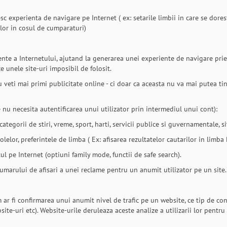
 experienta de navigare pe Internet ( ex: setarile limbii in care se dores
lor in cosul de cumparaturi)
iente a Internetului, ajutand la generarea unei experiente de navigare prie
e unele site-uri imposibil de folosit.
eti mai primi publicitate online - ci doar ca aceasta nu va mai putea tine
 nu necesita autentificarea unui utilizator prin intermediul unui cont):
categorii de stiri, vreme, sport, harti, servicii publice si guvernamentale, s
rolelor, preferintele de limba ( Ex: afisarea rezultatelor cautarilor in limb
tul pe Internet (optiuni family mode, functii de safe search).
numarului de afisari a unei reclame pentru un anumit utilizator pe un site.
um ar fi confirmarea unui anumit nivel de trafic pe un website, ce tip de c
ite-uri etc). Website-urile deruleaza aceste analize a utilizarii lor pentru 