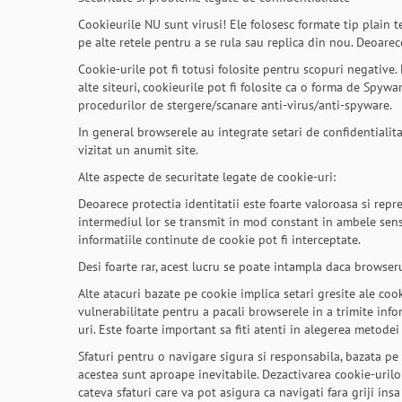
Cookieurile NU sunt virusi! Ele folosesc formate tip plain t
pe alte retele pentru a se rula sau replica din nou. Deoarece
Cookie-urile pot fi totusi folosite pentru scopuri negative.
alte siteuri, cookieurile pot fi folosite ca o forma de Spy
procedurilor de stergere/scanare anti-virus/anti-spyware.
In general browserele au integrate setari de confidentialita
vizitat un anumit site.
Alte aspecte de securitate legate de cookie-uri:
Deoarece protectia identitatii este foarte valoroasa si repre
intermediul lor se transmit in mod constant in ambele sensu
informatiile continute de cookie pot fi interceptate.
Desi foarte rar, acest lucru se poate intampla daca browseru
Alte atacuri bazate pe cookie implica setari gresite ale coo
vulnerabilitate pentru a pacali browserele in a trimite info
uri. Este foarte important sa fiti atenti in alegerea metodei
Sfaturi pentru o navigare sigura si responsabila, bazata pe co
acestea sunt aproape inevitabile. Dezactivarea cookie-urilor 
cateva sfaturi care va pot asigura ca navigati fara griji insa