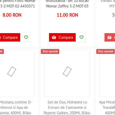
r pentru Filtru Womar
reutilizabila - set 10 bucati
Vibratii
o 3-Z-MOT-02 A450371
Womar Zaffiro 3-Z-MOT-03
MY
A450372
8.00 RON
11.00 RON
5
Cumpara
Cumpara
at
Stoc epuizat
Stoc epuizat
Micelara, contine D-
Gel de Dus, Hidratant cu
Apa Micel
nthenol si Apa de
Extract de Castravete si
Trandafi
ravete, 400ML Bilka-
Pepene Galben, 200ML Bilka-
400ML