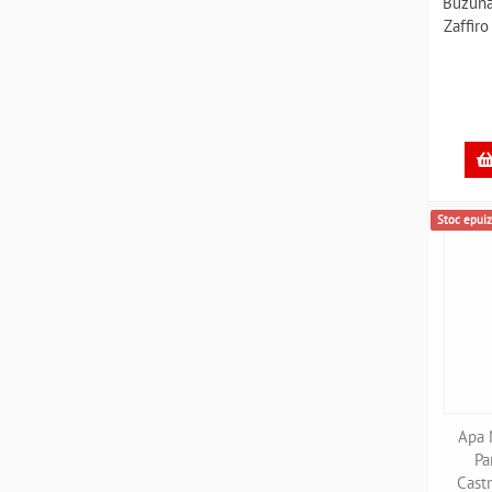
Buzuna
Zaffir
Stoc epuiz
Apa 
Pa
Cast