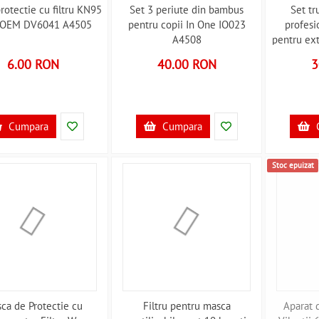
rotectie cu filtru KN95
Set 3 periute din bambus
Set tr
 OEM DV6041 A4505
pentru copii In One IO023
profesi
A4508
pentru ex
Iso Tra
6.00 RON
40.00 RON
3
Cumpara
Cumpara
Stoc epuizat
ca de Protectie cu
Filtru pentru masca
Aparat 