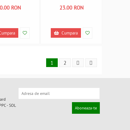
0363 A450363
A450361
0.00 RON
23.00 RON
Cumpara
Cumpara
1
2
Aboneaza-te