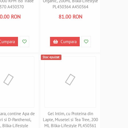
 6000 RPM Iso Trade
Organic, 200ML Bilka-Lifestyle
370 A450370
PL450364 A450364
0.00 RON
81.00 RON
Cumpara
Cumpara
Stoc epuizat
ara, contine Apa de
Gel Intim, cu Proteina din
ri si D-Panthenol,
Lapte, Musetel si Tea Tree, 200
 Bilka-Lifestyle
ML Bilka-Lifestyle PL450361