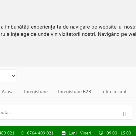
u a îmbunătăți experiența ta de navigare pe website-ul nostr
ru a înțelege de unde vin vizitatorii noștri. Navigând pe web
Acasa
Inregistrare
Inregistrare B2B
Intra in cont
409 021
0764 409 021
Luni - Vineri
09:00 - 15:00