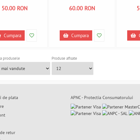
yle PL450365 A450365
Lifestyle PL450366 A450366
PL45
50.00 RON
60.00 RON
5
Cumpara
Cumpara
a produsele
Produse afisate
i de plata
APNC - Protectia Consumatorului
are
ont
de retur