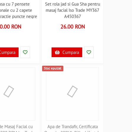
usa cu 7 pensete
Set rola jad si Gua Sha pentru
onale cu 2 capete
masaj facial Iso Trade MY367
tractie puncte negre
A450367
de MY45012 A45012
0.00 RON
26.00 RON
Cumpara
Cumpara
Stoc epuizat
de Masaj Facial cu
Apa de Trandafir, Certificata