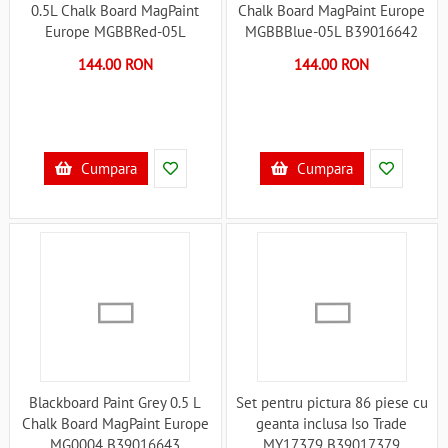
0.5L Chalk Board MagPaint
Chalk Board MagPaint Europe
Europe MGBBRed-05L
MGBBBlue-05L B39016642
B39014137
144.00 RON
144.00 RON
Cumpara
Cumpara
Blackboard Paint Grey 0.5 L
Set pentru pictura 86 piese cu
Chalk Board MagPaint Europe
geanta inclusa Iso Trade
MG0004 B39016643
MY17379 B39017379