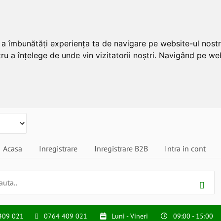
u a îmbunătăți experiența ta de navigare pe website-ul nostr
ru a înțelege de unde vin vizitatorii noștri. Navigând pe web
Acasa
Inregistrare
Inregistrare B2B
Intra in cont
409 021
0764 409 021
Luni - Vineri
09:00 - 15:00