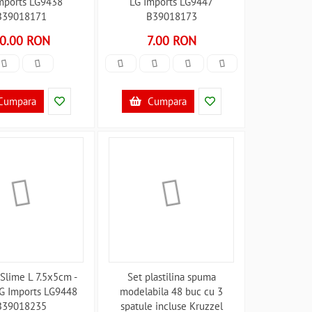
mports LG9438
LG Imports LG9447
B39018171
B39018173
0.00 RON
7.00 RON
Cumpara
Cumpara
 Slime L 7.5x5cm -
Set plastilina spuma
G Imports LG9448
modelabila 48 buc cu 3
B39018235
spatule incluse Kruzzel