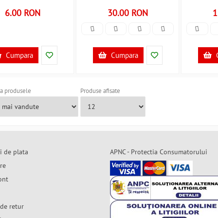
6.00 RON
30.00 RON
1
Cumpara
Cumpara
a produsele
Produse afisate
i de plata
APNC - Protectia Consumatorului
are
ont
de retur