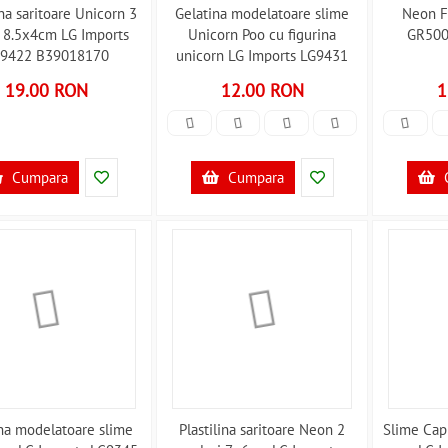
ina saritoare Unicorn 3
Gelatina modelatoare slime
Neon F
i 8.5x4cm LG Imports
Unicorn Poo cu figurina
GR500
9422 B39018170
unicorn LG Imports LG9431
B39018168
19.00 RON
12.00 RON
1
Cumpara
Cumpara
na modelatoare slime
Plastilina saritoare Neon 2
Slime Cap