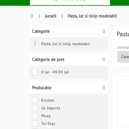
|
Jucarii
|
Pasta, lut si nisip modelabil
Categorie
Past
Pasta, lut si nisip modelabil
Sorteaz
Categorie de pret
0 Lei - 49.99 Lei
Producator
Kruzzel
LG Imports
Moxy
Toi-Toys