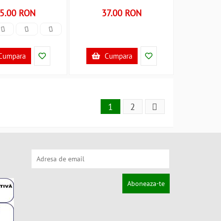
MY18256 B39018256
5.00 RON
37.00 RON
Cumpara
Cumpara
1
2
Aboneaza-te