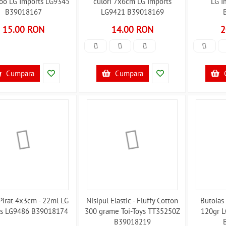
Poo LG Imports LG9345
culori 7x6cm LG Imports
LG I
B39018167
LG9421 B39018169
15.00 RON
14.00 RON
2
Cumpara
Cumpara
Pirat 4x3cm - 22ml LG
Nisipul Elastic - Fluffy Cotton
Butoias
ts LG9486 B39018174
300 grame Toi-Toys TT35250Z
120gr L
B39018219