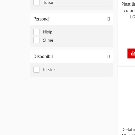
Tuban
Plastil
culor
LG
Personaj
Nisip
Slime
Disponibil
In stoc
Gelati