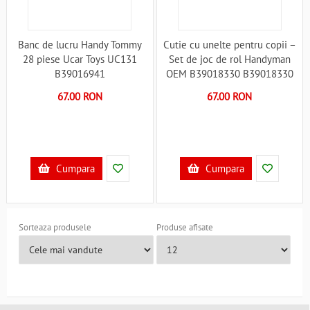
Banc de lucru Handy Tommy
Cutie cu unelte pentru copii –
28 piese Ucar Toys UC131
Set de joc de rol Handyman
B39016941
OEM B39018330 B39018330
67.00 RON
67.00 RON
Cumpara
Cumpara
Sorteaza produsele
Produse afisate