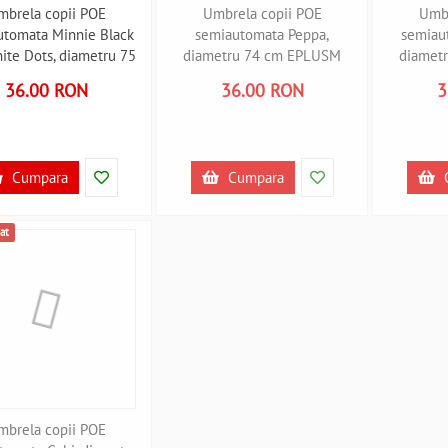
mbrela copii POE
Umbrela copii POE
Umbr
utomata Minnie Black
semiautomata Peppa,
semiau
ite Dots, diametru 75
diametru 74 cm EPLUSM
diamet
cm EPLUSM
EPMPP5250915 B360752
EPMAV5
36.00 RON
36.00 RON
3
DISMF52509037W
B360767
Cumpara
Cumpara
at
mbrela copii POE