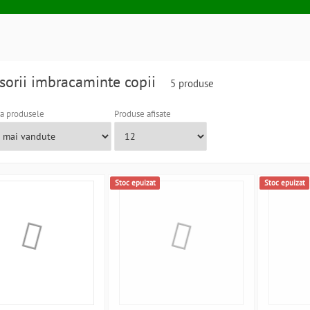
sorii imbracaminte copii
5 produse
a produsele
Produse afisate
Stoc epuizat
Stoc epuizat