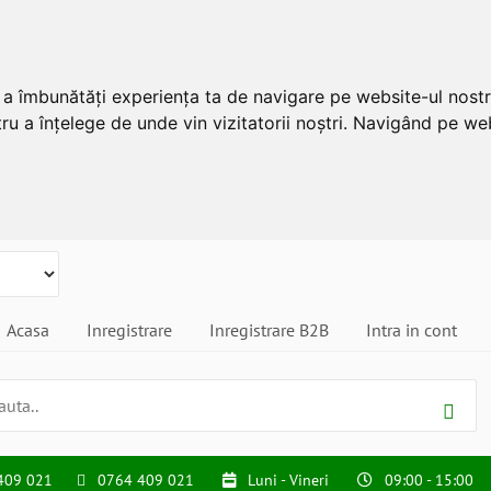
u a îmbunătăți experiența ta de navigare pe website-ul nostr
ru a înțelege de unde vin vizitatorii noștri. Navigând pe web
Acasa
Inregistrare
Inregistrare B2B
Intra in cont
409 021
0764 409 021
Luni - Vineri
09:00 - 15:00