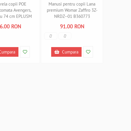
ela copii POE
Manusi pentru copii Lana
tomata Avengers,
premium Womar Zaffiro 3Z-
ru 74 cm EPLUSM
NRDZ--01 B360773
250469 B360762
6.00 RON
91.00 RON
Cumpara
Cumpara