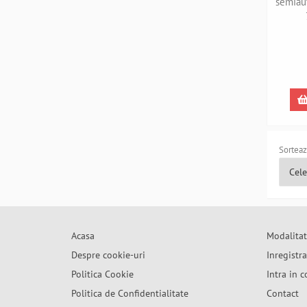
semiau
EPMG
Sorteaz
Acasa
Modalitat
Despre cookie-uri
Inregistr
Politica Cookie
Intra in c
Politica de Confidentialitate
Contact