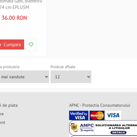
tomata Gabi, diametru
74 cm EPLUSM
B5250027 B360774
36.00 RON
Cumpara
a produsele
Produse afisate
i de plata
APNC - Protectia Consumatorului
are
ont