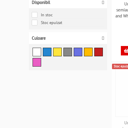
Disponibil
U
semia
In stoc
and Wh
Stoc epuizat
EPM
Culoare
Stoc epuiz
U