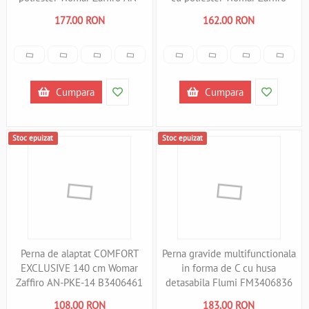
PKE-07 B3406434
AN-PKE-17 B3406433
177.00 RON
162.00 RON
Cumpara
Cumpara
Stoc epuizat
Stoc epuizat
Perna de alaptat COMFORT
Perna gravide multifunctionala
EXCLUSIVE 140 cm Womar
in forma de C cu husa
Zaffiro AN-PKE-14 B3406461
detasabila Flumi FM3406836
B3406836
108.00 RON
183.00 RON